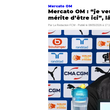
Mercato OM
Mercato OM : “je ve
mérite d’être ici”, 
Par
La Redaction FCM
-
Publié le
08/05/2026 à 17:1