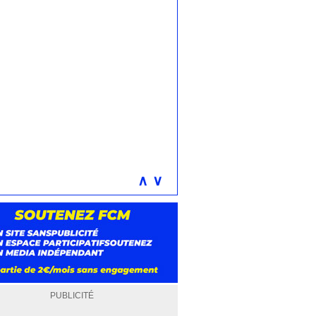
∧
∨
PUBLICITÉ