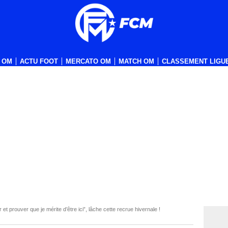
 OM
ACTU FOOT
MERCATO OM
MATCH OM
CLASSEMENT LIGUE
et prouver que je mérite d’être ici”, lâche cette recrue hivernale !