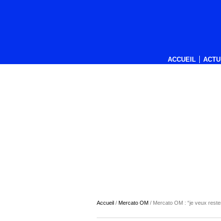
ACCUEIL
ACTU
Accueil
/
Mercato OM
/
Mercato OM : “je veux rester 