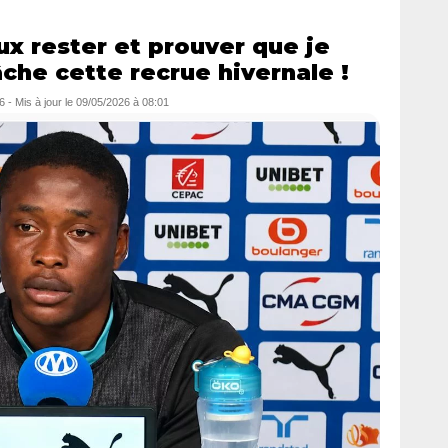
ux rester et prouver que je
lâche cette recrue hivernale !
6
- Mis à jour le
09/05/2026 à 08:01