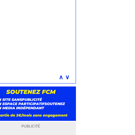
∧
∨
PUBLICITÉ