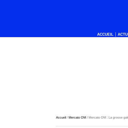
ACCUEIL
ACTU
Accueil
/
Mercato OM
/
Mercato OM : La grosse galè