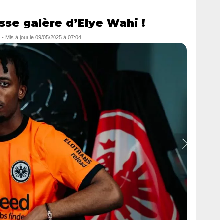
sse galère d’Elye Wahi !
6
- Mis à jour le
09/05/2025 à 07:04