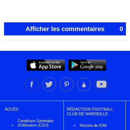
Afficher les commentaires
0
ACCÈS
RÉDACTION FOOTBALL
CLUB DE MARSEILLE
Conditions Générales
d'Utilisation (CGU)
Histoire de l'OM