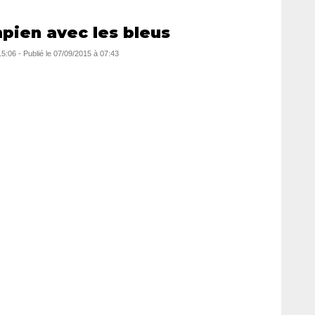
pien avec les bleus
15:06
-
Publié le
07/09/2015 à 07:43