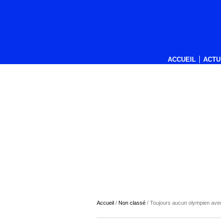
ACCUEIL
ACTU
Accueil
/
Non classé
/
Toujours aucun olympien avec