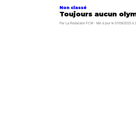
Non classé
Toujours aucun olym
Par
La Redaction FCM
-
Mis à jour le
07/09/2015 à 