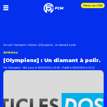
Pariez sur l'OM
Accueil
/
Olympiens
/
Articles
/
[Olympiens] : Un diamant à polir.
Articles
[Olympiens] : Un diamant à polir.
Par Olympien1 -
Mis à jour le
06/02/2019 à 19:48
-
Publié le
06/02/2019 à 19:12