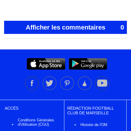
Afficher les commentaires
0
ACCÈS
RÉDACTION FOOTBALL
CLUB DE MARSEILLE
Conditions Générales
d'Utilisation (CGU)
Histoire de l'OM