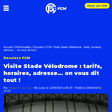
Pariez sur l'OM
Accueil
/
OM Actualités
/
Dossiers FCM
/
Visite Stade Vélodrome : tarifs, horaires,
adresse… on vous dit tout !
Dossiers FCM
Visite Stade Vélodrome : tarifs,
horaires, adresse… on vous dit
tout !
Par
Benjamin Courmes
-
Mis à jour le
11/04/2024 à 09:30
-
Publié le
10/04/2024 à
15:19