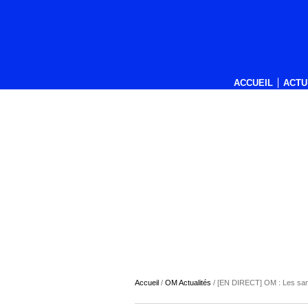
ACCUEIL
ACTU
Accueil
/
OM Actualités
/
[EN DIRECT] OM : Les sanct