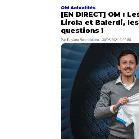
OM Actualités
[EN DIRECT] OM : Le
Lirola et Balerdi, l
questions !
Par
Rayane Benmokrane
-
30/03/2021 à 20:58