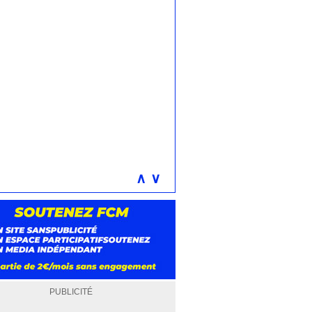
∧
∨
PUBLICITÉ