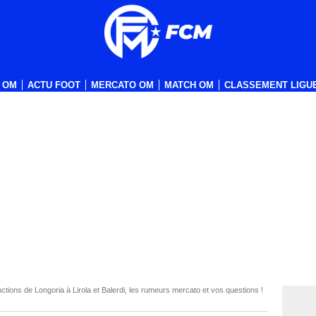
 OM
ACTU FOOT
MERCATO OM
MATCH OM
CLASSEMENT LIGUE
ions de Longoria à Lirola et Balerdi, les rumeurs mercato et vos questions !