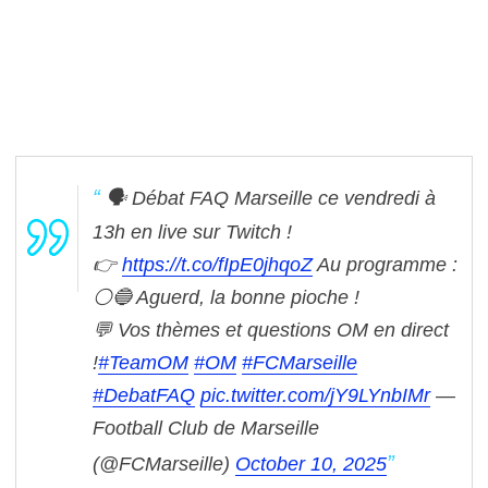
🗣️ Débat FAQ Marseille ce vendredi à
13h en live sur Twitch !
👉
https://t.co/fIpE0jhqoZ
Au programme :
⚪🔵 Aguerd, la bonne pioche !
💬 Vos thèmes et questions OM en direct
!
#TeamOM
#OM
#FCMarseille
#DebatFAQ
pic.twitter.com/jY9LYnbIMr
—
Football Club de Marseille
(@FCMarseille)
October 10, 2025