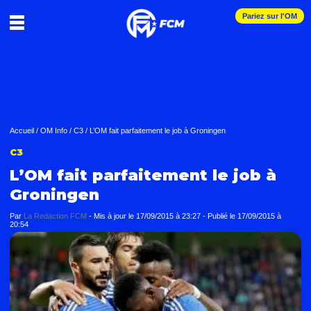
Pariez sur l'OM
Accueil
/
OM Info
/
C3
/
L’OM fait parfaitement le job à Groningen
C3
L’OM fait parfaitement le job à
Groningen
Par
La Redaction FCM
-
Mis à jour le
17/09/2015 à 23:27
-
Publié le
17/09/2015 à
20:54