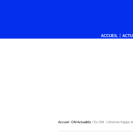
ACCUEIL
ACTU
Accueil
/
OM Actualités
/
Ex OM : L’énorme frappe d