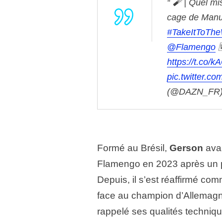
🧨 | Quel mi
cage de Manu
#TakeItToThe
@Flamengo
https://t.co/
pic.twitter.
(@DAZN_FR
Formé au Brésil,
Gerson
avai
Flamengo en 2023 après un p
Depuis, il s’est réaffirmé co
face au champion d’Allemagne,
rappelé ses qualités techniq