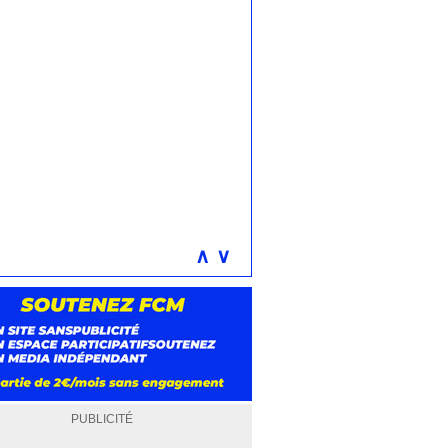
∧
∨
PUBLICITÉ