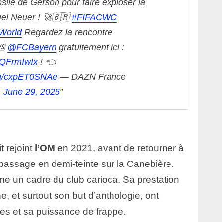
ssile de Gerson pour faire exploser la
el Neuer ! 🚀🇧🇷
#FIFACWC
World
Regardez la rencontre
🆚
@FCBayern
gratuitement ici :
kAQFrmIwIx
! 👈
com/cxpET0SNAe
— DAZN France
)
June 29, 2025
t rejoint
l’OM
en 2021, avant de retourner à
assage en demi-teinte sur la Canebière.
mme un cadre du club carioca. Sa prestation
 et surtout son but d’anthologie, ont
ues et sa puissance de frappe.