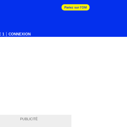
Pariez sur l'OM
 1
CONNEXION
PUBLICITÉ