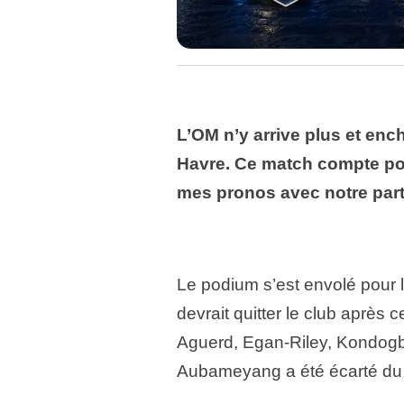
L’OM n’y arrive plus et enc
Havre
. Ce match compte po
mes
pronos
avec notre par
Le podium s’est envolé pour 
devrait quitter le club après
Aguerd, Egan-Riley, Kondogbi
Aubameyang a été écarté d