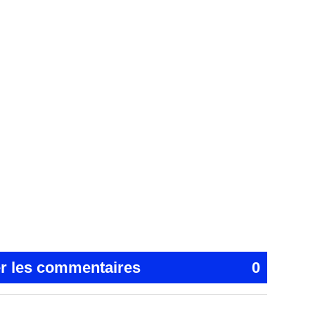
er les commentaires
0