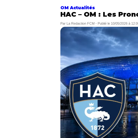
OM Actualités
HAC – OM : Les Prono
Par
La Redaction FCM
-
Publié le
10/05/2026 à 12:0