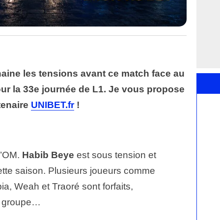
haine les tensions avant ce match face au
ur la 33e journée de L1. Je vous propose
tenaire
UNIBET.fr
!
l’OM.
Habib Beye
est sous tension et
 cette saison. Plusieurs joueurs comme
a, Weah et Traoré sont forfaits,
u groupe…