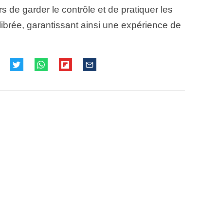
s de garder le contrôle et de pratiquer les
librée, garantissant ainsi une expérience de