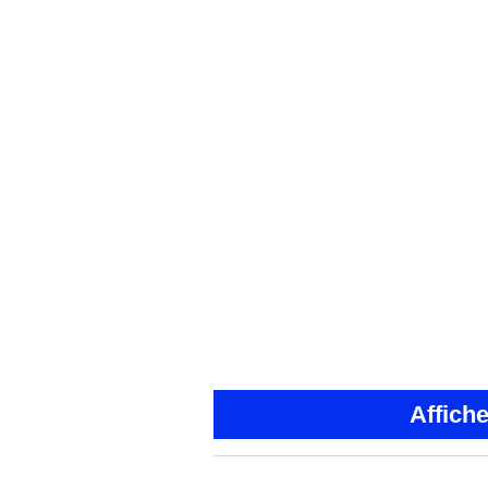
Affich