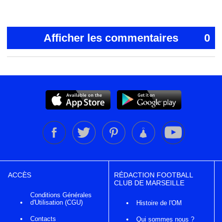
Afficher les commentaires
0
ACCÈS
RÉDACTION FOOTBALL
CLUB DE MARSEILLE
Conditions Générales
d'Utilisation (CGU)
Histoire de l'OM
Contacts
Qui sommes nous ?