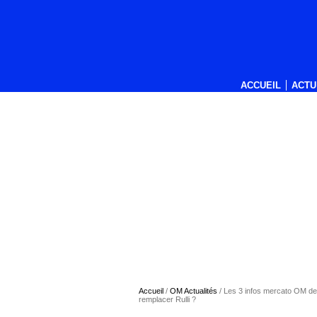
ACCUEIL
ACTU
Accueil
/
OM Actualités
/
Les 3 infos mercato OM de 
remplacer Rulli ?