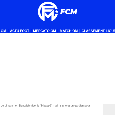
 OM
ACTU FOOT
MERCATO OM
MATCH OM
CLASSEMENT LIGUE
ce dimanche : Bentaleb visé, le “Mbappé” malin signe et un gardien pour