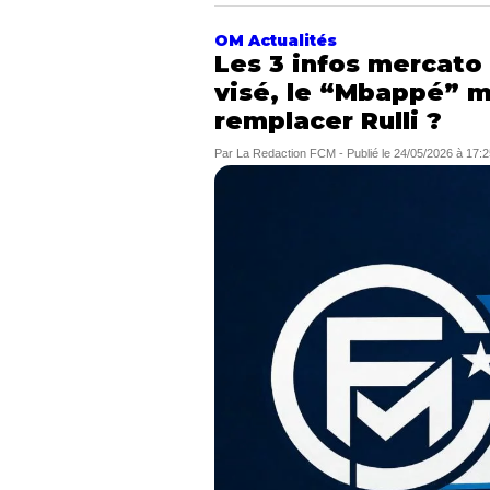
OM Actualités
Les 3 infos mercato
visé, le “Mbappé” m
remplacer Rulli ?
Par
La Redaction FCM
-
Publié le
24/05/2026 à 17:2