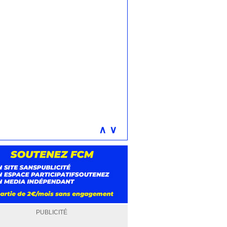
∧
∨
PUBLICITÉ