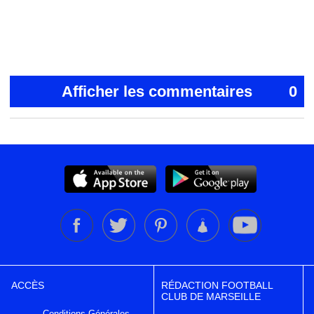
Afficher les commentaires
0
ACCÈS
RÉDACTION FOOTBALL
CLUB DE MARSEILLE
Conditions Générales