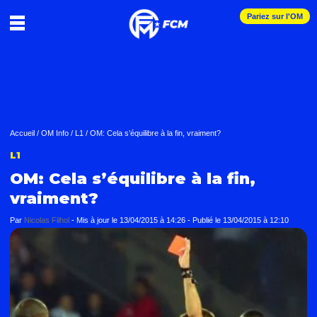
Pariez sur l'OM
Accueil
/
OM Info
/
L1
/
OM: Cela s’équilibre à la fin, vraiment?
L1
OM: Cela s’équilibre à la fin,
vraiment?
Par
Nicolas Filhol
-
Mis à jour le
13/04/2015 à 14:26
-
Publié le
13/04/2015 à 12:10