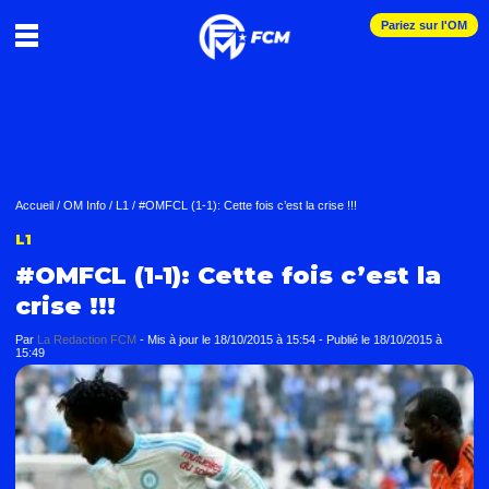
Pariez sur l'OM
Accueil
/
OM Info
/
L1
/
#OMFCL (1-1): Cette fois c’est la crise !!!
L1
#OMFCL (1-1): Cette fois c’est la
crise !!!
Par
La Redaction FCM
-
Mis à jour le
18/10/2015 à 15:54
-
Publié le
18/10/2015 à
15:49