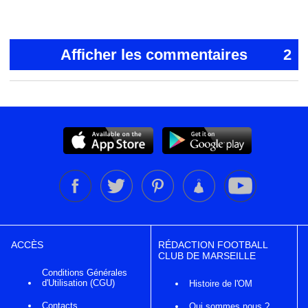
Afficher les commentaires
2
ACCÈS
RÉDACTION FOOTBALL
CLUB DE MARSEILLE
Conditions Générales
d'Utilisation (CGU)
Histoire de l'OM
Contacts
Qui sommes nous ?