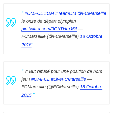
#OMFCL
#OM
#TeamOM
@FCMarseille
le onze de départ olympien
pic.twitter.com/9GbTHmJ5if
—
FCMarseille (@FCMarseille)
18 Octobre
2015
7′ But refusé pour une position de hors
jeu !
#OMFCL
#LiveFCMarseille
—
FCMarseille (@FCMarseille)
18 Octobre
2015