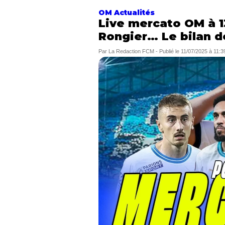
OM Actualités
Live mercato OM à 1
Rongier… Le bilan d
Par
La Redaction FCM
-
Publié le
11/07/2025 à 11:3