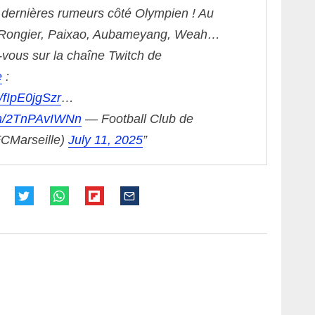
s dernières rumeurs côté Olympien !
Au
Rongier, Paixao, Aubameyang, Weah…
vous sur la chaîne Twitch de
e
:
o/fIpE0jgSzr
…
com/2TnPAvIWNn
— Football Club de
FCMarseille)
July 11, 2025