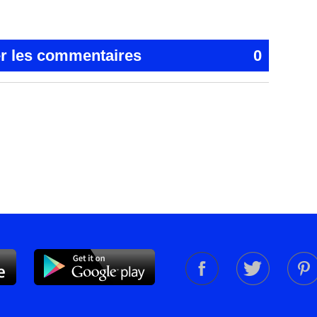
er les commentaires
0