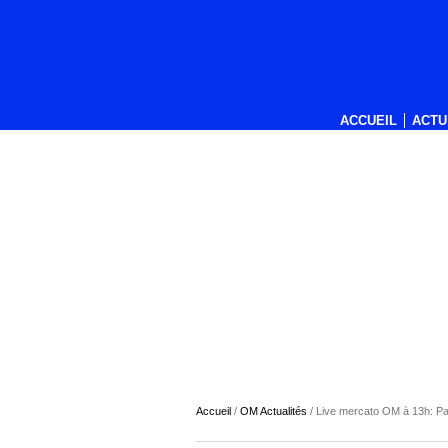
ACCUEIL
ACTU
Accueil
/
OM Actualités
/
Live mercato OM à 13h: Pai