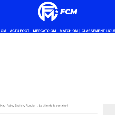
 OM
ACTU FOOT
MERCATO OM
MATCH OM
CLASSEMENT LIGUE
xao, Auba, Endrick, Rongier… Le bilan de la semaine !