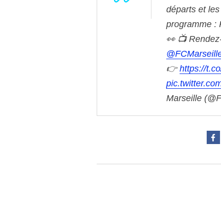
départs et le
programme : 
👀
📺 Rendez-
@FCMarseill
👉
https://t.c
pic.twitter.
Marseille (@