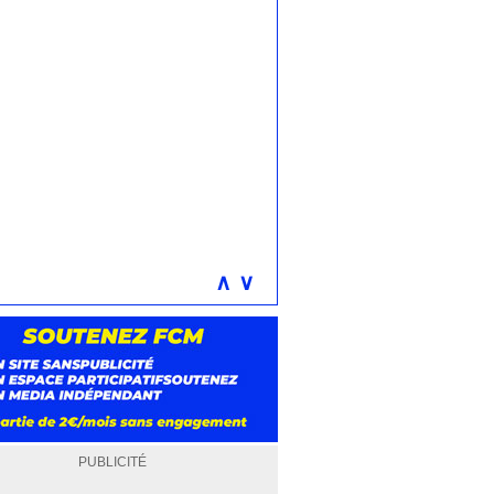
∧
∨
PUBLICITÉ