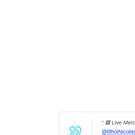
🟦 Live Merc
@filholNicola