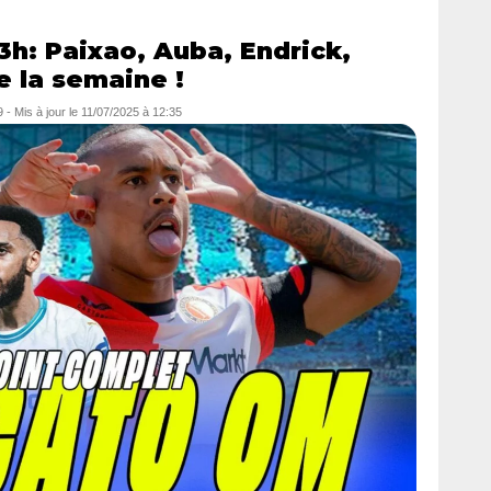
3h: Paixao, Auba, Endrick,
e la semaine !
9
- Mis à jour le
11/07/2025 à 12:35