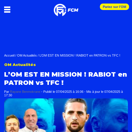
Pariez sur l'OM
Accueil
/
OM Actualités
/
L’OM EST EN MISSION ! RABIOT en PATRON vs TFC !
OM Actualités
L’OM EST EN MISSION ! RABIOT en
PATRON vs TFC !
Par
Rayane Benmokrane
-
Publié le
07/04/2025 à 16:06
- Mis à jour le
07/04/2025 à
17:30