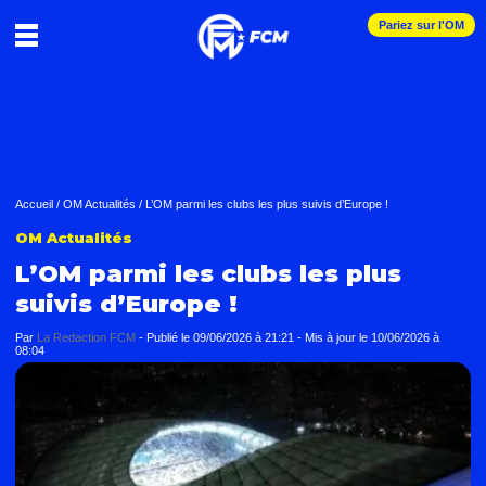
Pariez sur l'OM
Accueil
/
OM Actualités
/
L’OM parmi les clubs les plus suivis d’Europe !
OM Actualités
L’OM parmi les clubs les plus
suivis d’Europe !
Par
La Redaction FCM
-
Publié le
09/06/2026 à 21:21
- Mis à jour le
10/06/2026 à
08:04