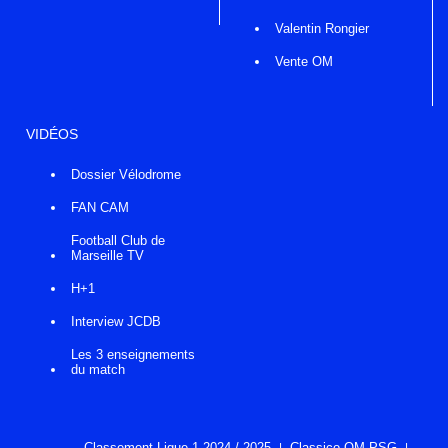
Valentin Rongier
Vente OM
VIDÉOS
Dossier Vélodrome
FAN CAM
Football Club de
Marseille TV
H+1
Interview JCDB
Les 3 enseignements
du match
Classement Ligue 1 2024 / 2025
Classico OM-PSG