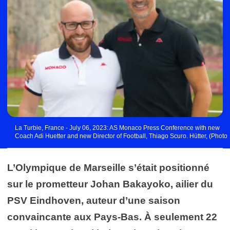
La Turbie, France - July 06, 2023: AS Monaco Press Conference with new
Coach Adi Huetter and new Director of Football, Thiago Scuro. Hütter, (Photo
by Mandoga Media/Sipa USA) - Photo by Icon sport
L’Olympique de Marseille s’était positionné
sur le prometteur Johan Bakayoko, ailier du
PSV Eindhoven, auteur d’une saison
convaincante aux Pays-Bas. À seulement 22