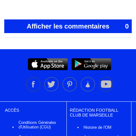
Afficher les commentaires
0
ACCÈS
RÉDACTION FOOTBALL
CLUB DE MARSEILLE
Conditions Générales
d'Utilisation (CGU)
Histoire de l'OM