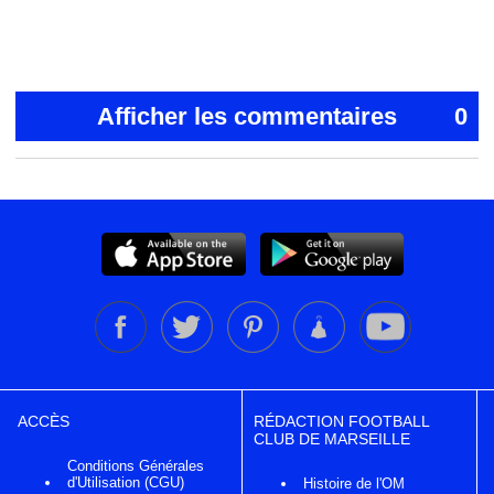
Afficher les commentaires
0
ACCÈS
RÉDACTION FOOTBALL
CLUB DE MARSEILLE
Conditions Générales
d'Utilisation (CGU)
Histoire de l'OM