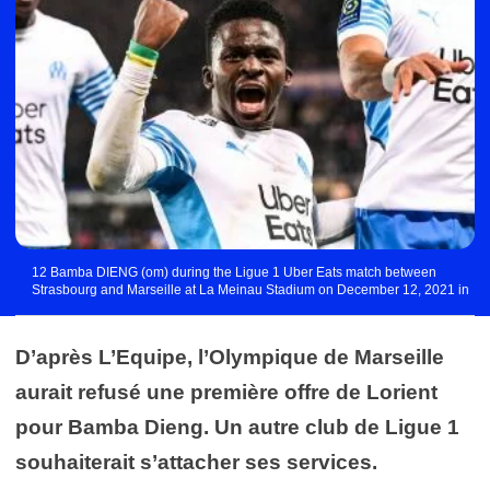
12 Bamba DIENG (om) during the Ligue 1 Uber Eats match between
Strasbourg and Marseille at La Meinau Stadium on December 12, 2021 in
Strasbourg, France. (Photo by Anthony Bibard/FEP/Icon Sport) - Stade de la
Meinau - Strasbourg (France)
D’après L’Equipe, l’Olympique de Marseille
aurait refusé une première offre de Lorient
pour Bamba Dieng. Un autre club de Ligue 1
souhaiterait s’attacher ses services.