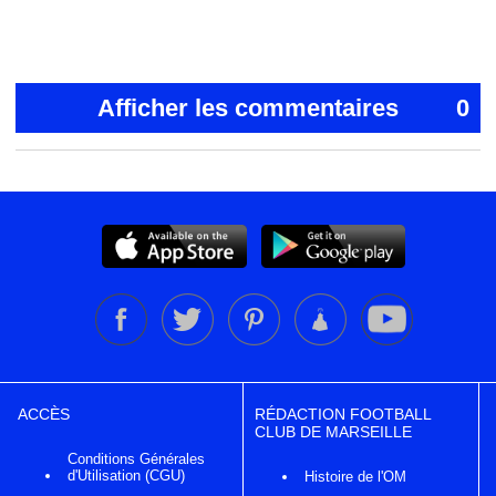
Afficher les commentaires
0
ACCÈS
RÉDACTION FOOTBALL
CLUB DE MARSEILLE
Conditions Générales
d'Utilisation (CGU)
Histoire de l'OM