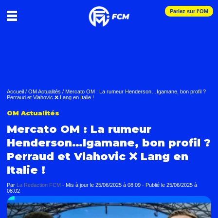
Pariez sur l'OM
Accueil
/
OM Actualités
/
Mercato OM : La rumeur Henderson…Igamane, bon profil ?
Perraud et Vlahovic ❌ Lang en Italie !
OM Actualités
Mercato OM : La rumeur
Henderson…Igamane, bon profil ?
Perraud et Vlahovic ❌ Lang en
Italie !
Par
La Redaction FCM
-
Mis à jour le
25/06/2025 à 08:09
-
Publié le
25/06/2025 à
08:02