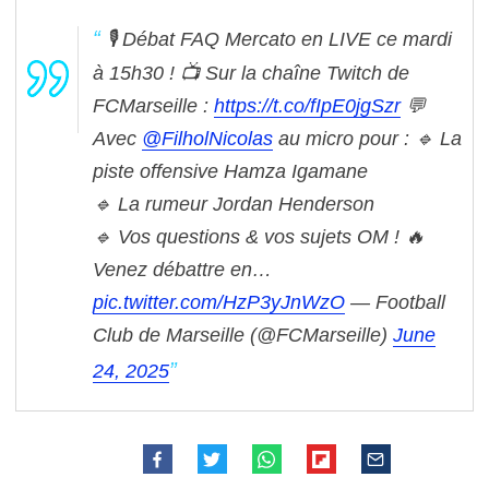
🎙 Débat FAQ Mercato en LIVE ce mardi
à 15h30 !
📺 Sur la chaîne Twitch de
FCMarseille :
https://t.co/fIpE0jgSzr
💬
Avec
@FilholNicolas
au micro pour :
🔹 La
piste offensive Hamza Igamane
🔹 La rumeur Jordan Henderson
🔹 Vos questions & vos sujets OM !
🔥
Venez débattre en…
pic.twitter.com/HzP3yJnWzO
— Football
Club de Marseille (@FCMarseille)
June
24, 2025