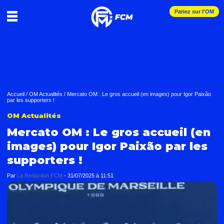
Pariez sur l'OM
Accueil
/
OM Actualités
/
Mercato OM : Le gros accueil (en images) pour Igor Paixão
par les supporters !
OM Actualités
Mercato OM : Le gros accueil (en
images) pour Igor Paixão par les
supporters !
Par
La Redaction FCM
-
31/07/2025 à 11:51