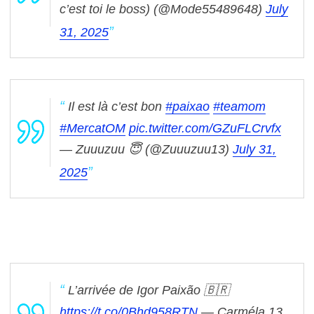
c’est toi le boss) (@Mode55489648)
July
31, 2025
Il est là c’est bon
#paixao
#teamom
#MercatOM
pic.twitter.com/GZuFLCrvfx
— Zuuuzuu 😇 (@Zuuuzuu13)
July 31,
2025
L’arrivée de Igor Paixão 🇧🇷
https://t.co/0Bhd958RTN
— Carméla 13