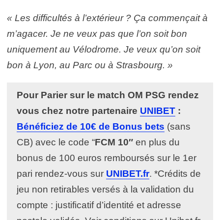
« Les difficultés à l’extérieur ? Ça commençait à
m’agacer. Je ne veux pas que l’on soit bon
uniquement au Vélodrome. Je veux qu’on soit
bon à Lyon, au Parc ou à Strasbourg. »
Pour Parier sur le match OM PSG rendez
vous chez notre partenaire
UNIBET
:
Bénéficiez de 10€ de Bonus bets
(sans
CB) avec le code “
FCM 10″
en plus du
bonus de 100 euros remboursés sur le 1er
pari rendez-vous sur
UNIBET.fr
. *Crédits de
jeu non retirables versés à la validation du
compte : justificatif d’identité et adresse