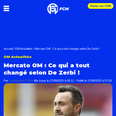
Pariez sur l'OM
Accueil
/
OM Actualités
/
Mercato OM : Ce qui a tout changé selon De Zerbi !
OM Actualités
Mercato OM : Ce qui a tout
changé selon De Zerbi !
Par
La rédaction FCM
-
Mis à jour le
27/09/2025 à 09:12
-
Publié le
27/09/2025 à 07:03