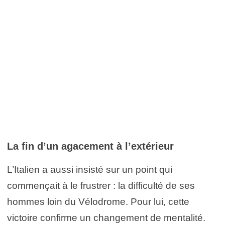
La fin d’un agacement à l’extérieur
L’Italien a aussi insisté sur un point qui
commençait à le frustrer : la difficulté de ses
hommes loin du Vélodrome. Pour lui, cette
victoire confirme un changement de mentalité.