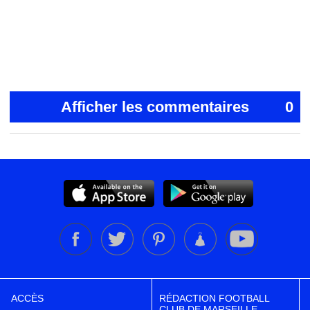
Afficher les commentaires
0
ACCÈS
RÉDACTION FOOTBALL
CLUB DE MARSEILLE