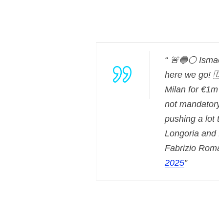
🚨🔵⚪️ Isma
here we go! 
Milan for €1m
not mandator
pushing a lot 
Longoria and
Fabrizio Ro
2025