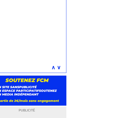
∧
∨
PUBLICITÉ