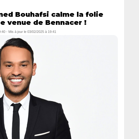
ed Bouhafsi calme la folie
le venue de Bennacer !
9:40
- Mis à jour le
03/02/2025 à 19:41