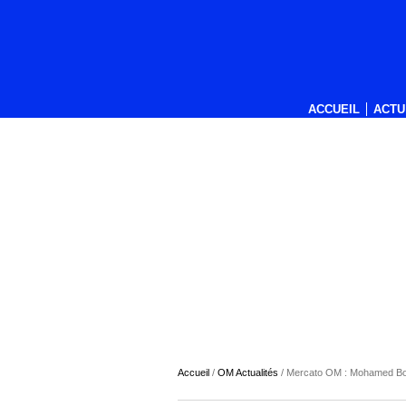
ACCUEIL
ACTU
Accueil
/
OM Actualités
/
Mercato OM : Mohamed Bouh