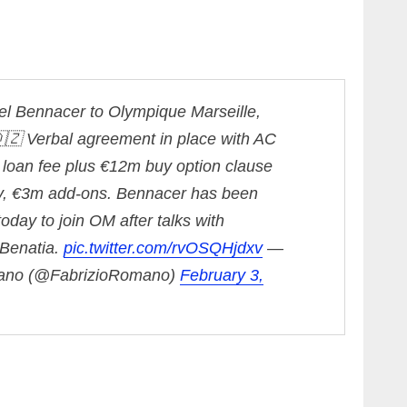
el Bennacer to Olympique Marseille,
🇿
Verbal agreement in place with AC
 loan fee plus €12m buy option clause
y, €3m add-ons.
Bennacer has been
today to join OM after talks with
 Benatia.
pic.twitter.com/rvOSQHjdxv
—
mano (@FabrizioRomano)
February 3,