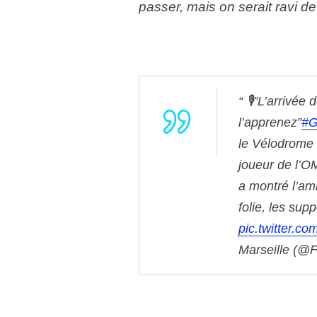
passer, mais on serait ravi de l
🎙️”L’arrivé
l’apprenez”
#G
le Vélodrome 
joueur de l’O
a montré l’am
folie, les sup
pic.twitter.co
Marseille (@