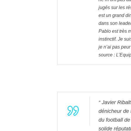
jugés sur les ré
est un grand di
dans son leader
Pablo est très 
instinctif. Je s
je n’ai pas peu
source : L’Equi
Javier Ribalt
dénicheur de t
du football de
solide réputat