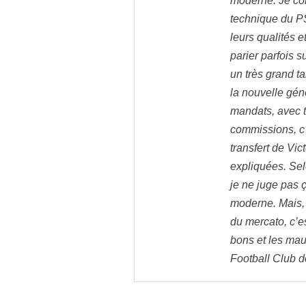
moderne. Je co
technique du PS
leurs qualités e
parier parfois s
un très grand ta
la nouvelle gén
mandats, avec 
commissions, c’
transfert de Vi
expliquées. Sel
je ne juge pas ç
moderne. Mais, 
du mercato, c’es
bons et les mau
Football Club d