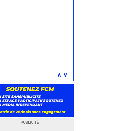
∧
∨
PUBLICITÉ