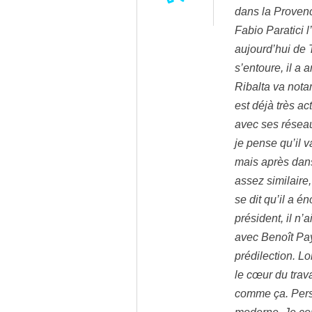
dans la Proven
Fabio Paratici l
aujourd’hui de 
s’entoure, il a
Ribalta va nota
est déjà très ac
avec ses réseaux
je pense qu’il 
mais après dans 
assez similaire
se dit qu’il a 
président, il n’
avec Benoît Pay
prédilection. Lo
le cœur du trava
comme ça. Perso