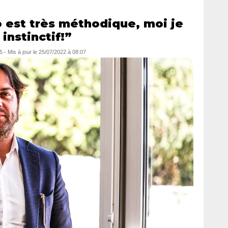
 est très méthodique, moi je
instinctif!”
5
- Mis à jour le
25/07/2022 à 08:07