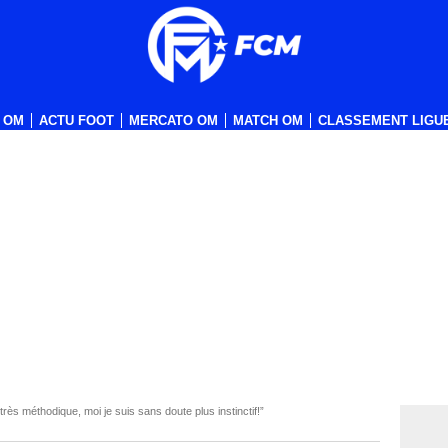
 OM
ACTU FOOT
MERCATO OM
MATCH OM
CLASSEMENT LIGUE
rès méthodique, moi je suis sans doute plus instinctif!”