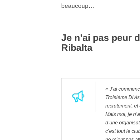
beaucoup…
Je n’ai pas peur 
Ribalta
« J’ai commencé
Troisième Divisi
recrutement, et c
Mais moi, je n’a
d’une organisat
c’est tout le clu
ne m’ont pas at