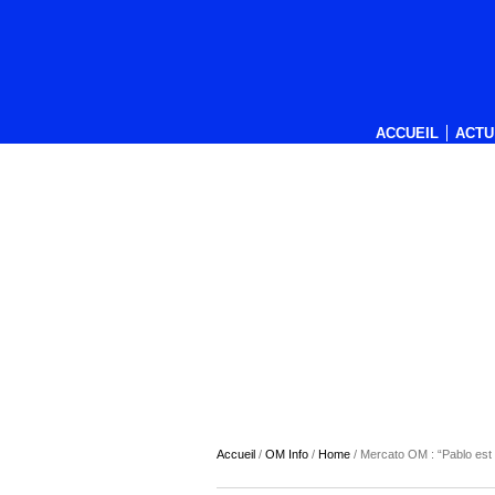
ACCUEIL
ACTU
Accueil
/
OM Info
/
Home
/
Mercato OM : “Pablo est t