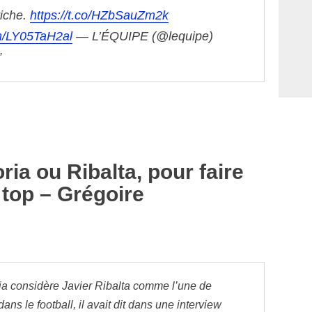
riche.
https://t.co/HZbSauZm2k
om/LY05TaH2al
— L’ÉQUIPE (@lequipe)
ia ou Ribalta, pour faire
 top – Grégoire
ia considère Javier Ribalta comme l’une de
ans le football, il avait dit dans une interview