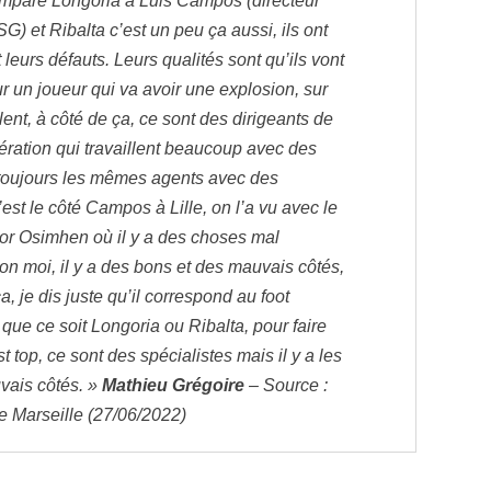
mpare Longoria à Luis Campos (directeur
G) et Ribalta c’est un peu ça aussi, ils ont
t leurs défauts. Leurs qualités sont qu’ils vont
ur un joueur qui va avoir une explosion, sur
lent, à côté de ça, ce sont des dirigeants de
ération qui travaillent beaucoup avec des
toujours les mêmes agents avec des
est le côté Campos à Lille, on l’a vu avec le
ctor Osimhen où il y a des choses mal
on moi, il y a des bons et des mauvais côtés,
a, je dis juste qu’il correspond au foot
que ce soit Longoria ou Ribalta, pour faire
t top, ce sont des spécialistes mais il y a les
vais côtés. »
Mathieu Grégoire
– Source :
e Marseille (27/06/2022)