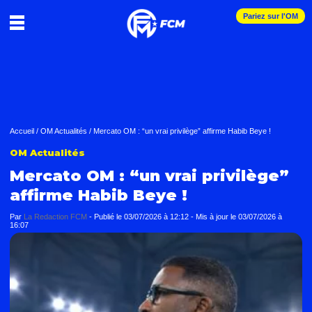
Pariez sur l'OM
Accueil
/
OM Actualités
/
Mercato OM : “un vrai privilège” affirme Habib Beye !
OM Actualités
Mercato OM : “un vrai privilège”
affirme Habib Beye !
Par
La Redaction FCM
-
Publié le
03/07/2026 à 12:12
- Mis à jour le
03/07/2026 à
16:07