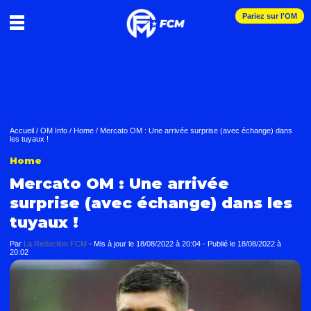
Pariez sur l'OM
Accueil
/
OM Info
/
Home
/
Mercato OM : Une arrivée surprise (avec échange) dans
les tuyaux !
Home
Mercato OM : Une arrivée
surprise (avec échange) dans les
tuyaux !
Par
La Redaction FCM
-
Mis à jour le
18/08/2022 à 20:04
-
Publié le
18/08/2022 à
20:02