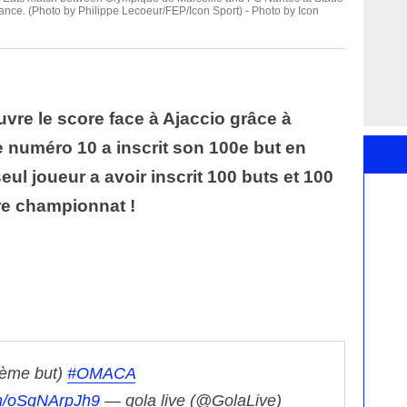
ance. (Photo by Philippe Lecoeur/FEP/Icon Sport) - Photo by Icon
vre le score face à Ajaccio grâce à
Le numéro 10 a inscrit son 100e but en
 seul joueur a avoir inscrit 100 buts et 100
re championnat !
ème but)
#OMACA
om/oSgNArpJh9
— gola live (@GolaLive)