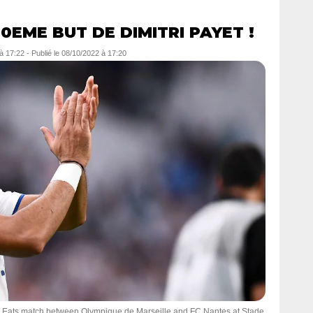
00EME BUT DE DIMITRI PAYET !
à 17:22
-
Publié le
08/10/2022 à 17:20
r Eats match between Olympique de Marseille and FC Nantes at Stade