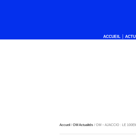
ACCUEIL
ACTU
Accueil
/
OM Actualités
/
OM – AJACCIO : LE 100E