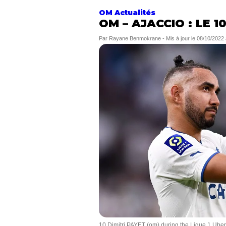
OM Actualités
OM – AJACCIO : LE 1
Par
Rayane Benmokrane
-
Mis à jour le
08/10/2022 
10 Dimitri PAYET (om) during the Ligue 1 Ube