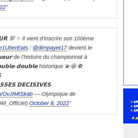
022
𝗨𝗥 💯 ✨
Il vient d’inscrire son 100ème
e1UberEats
:
@dimpayet17
devient le
𝗼𝘂𝗲𝘂𝗿 de l’histoire du championnat à
𝘂𝗯𝗹𝗲-𝗱𝗼𝘂𝗯𝗹𝗲 historique 💫🤩
⚽️

𝗘𝗦 𝗗𝗘𝗖𝗜𝗦𝗜𝗩𝗘𝗦
om/OvJIMtSkab
— Olympique de
OM_Officiel)
October 8, 2022