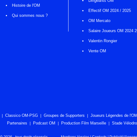
Dirigeants OM
Histoire de l'OM
Effectif OM 2024 / 2025
Qui sommes nous ?
OM Mercato
Salaire Joueurs OM 2024 
Valentin Rongier
Vente OM
Classico OM-PSG
Groupes de Supporters
Joueurs Légendes de l'O
Partenaires
Podcast OM
Production Film Marseille
Stade Vélodr
2026 - tous droits réservés
Mentions légales
|
Contacts
|
Publicité/Annon