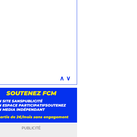
∧
∨
PUBLICITÉ