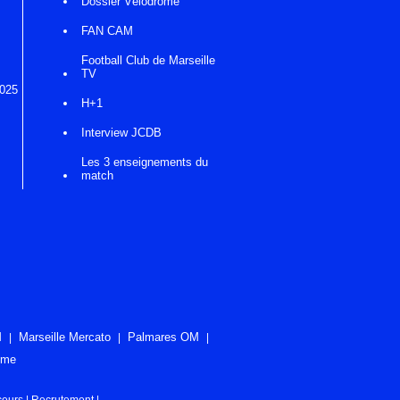
Dossier Vélodrome
FAN CAM
Football Club de Marseille
TV
2025
H+1
Interview JCDB
Les 3 enseignements du
match
M
Marseille Mercato
Palmares OM
ome
ceurs
|
Recrutement
|