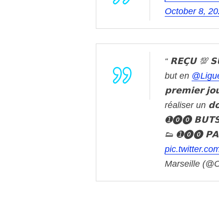
October 8, 2
𝗥𝗘𝗖̧𝗨 💯 
but en
@Ligu
𝗽𝗿𝗲𝗺𝗶𝗲𝗿 
réaliser un 𝗱𝗼
➊⓿⓿ 𝗕𝗨𝗧
👟 ➊⓿⓿ 𝗣𝗔𝗦𝗦
pic.twitter.c
Marseille (@