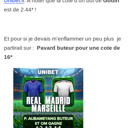
Unibet.fr
. A noter que la cote d’un but de
Gouiri
est de 2.44* !
Et pour si je devais m’enflammer un peu plus je
partirait sur :
Pavard buteur pour une cote de
16*