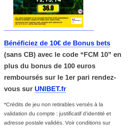
Bénéficiez
de 10€ de Bonus bets
(sans CB) avec le code “FCM 10” en
plus
du
bonus de 100 euros
remboursés sur le 1er pari r
endez-
vous
sur
UNIBET.fr
*Crédits de jeu non retirables versés à la
validation du compte : justificatif d’identité et
adresse postale validés. Voir conditions sur