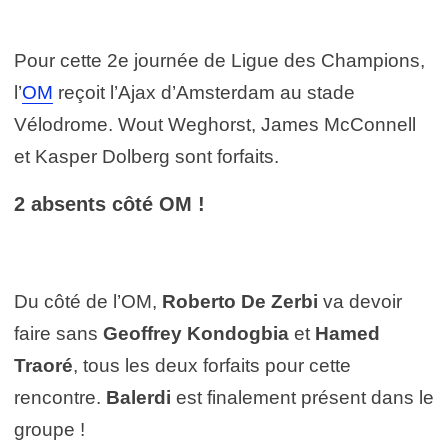
Pour cette 2e journée de Ligue des Champions,
l’
OM
reçoit l’Ajax d’Amsterdam au stade
Vélodrome. Wout Weghorst, James McConnell
et Kasper Dolberg sont forfaits.
2 absents côté OM !
Du côté de l’OM,
Roberto De Zerbi
va devoir
faire sans
Geoffrey Kondogbia
et
Hamed
Traoré
, tous les deux forfaits pour cette
rencontre.
Balerdi
est finalement présent dans le
groupe !