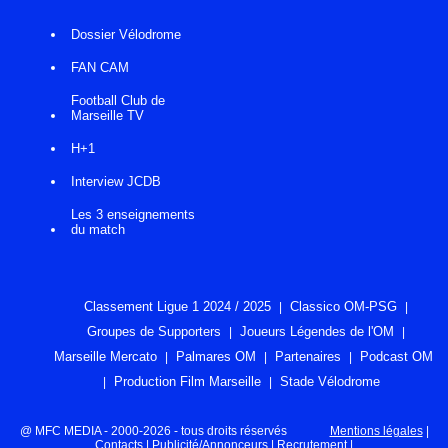
Dossier Vélodrome
FAN CAM
Football Club de
Marseille TV
H+1
Interview JCDB
Les 3 enseignements
du match
Classement Ligue 1 2024 / 2025
Classico OM-PSG
Groupes de Supporters
Joueurs Légendes de l'OM
Marseille Mercato
Palmares OM
Partenaires
Podcast OM
Production Film Marseille
Stade Vélodrome
@ MFC MEDIA - 2000-2026 - tous droits réservés
Mentions légales
|
Contacts
|
Publicité/Annonceurs
|
Recrutement
|