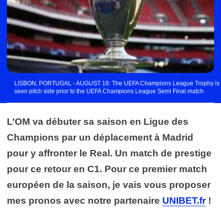
LISBON, PORTUGAL - AUGUST 18: The UEFA Champions League Trophy is
seen pitch side prior to the UEFA Champions League Semi Final match
between RB Leipzig and Paris Saint-Germain F.C at Estadio do Sport Lisboa
e Benfica on August 18, 2020 in Lisbon, Portugal. (Photo by Michael Regan -
UEFA/UEFA via Getty Images) By Icon Sport - --- - Estàdio da Luz - Lisbonne
L’OM va débuter sa saison en Ligue des
(Portugal)
Champions par un déplacement à Madrid
pour y affronter le Real. Un match de prestige
pour ce retour en C1. Pour ce premier match
européen de la saison, je vais vous proposer
mes
pronos
avec notre partenaire
UNIBET.fr
!