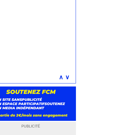
∧
∨
PUBLICITÉ