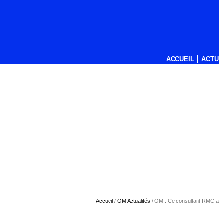
ACCUEIL
ACTU
Accueil
/
OM Actualités
/
OM : Ce consultant RMC aim