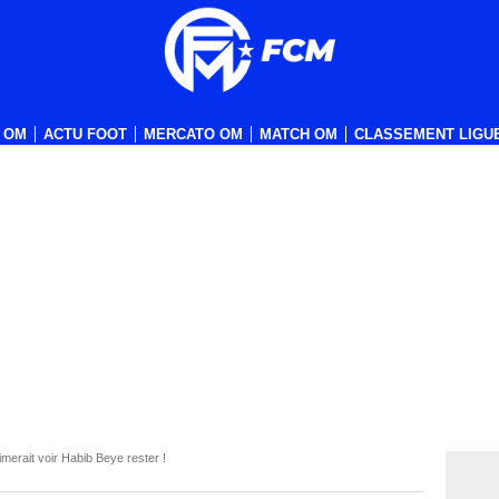
 OM
ACTU FOOT
MERCATO OM
MATCH OM
CLASSEMENT LIGUE
erait voir Habib Beye rester !