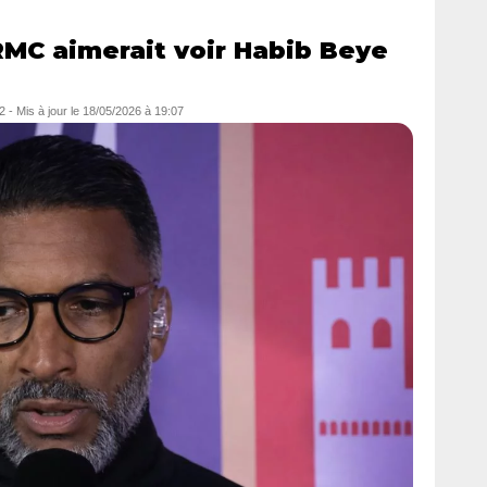
RMC aimerait voir Habib Beye
2
- Mis à jour le
18/05/2026 à 19:07