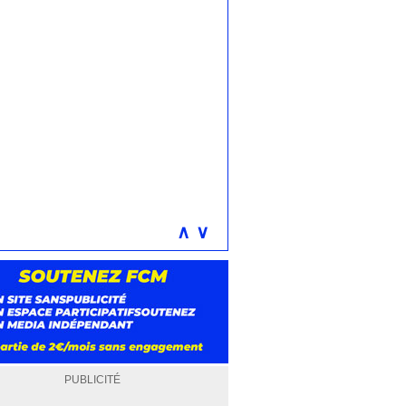
∧
∨
PUBLICITÉ