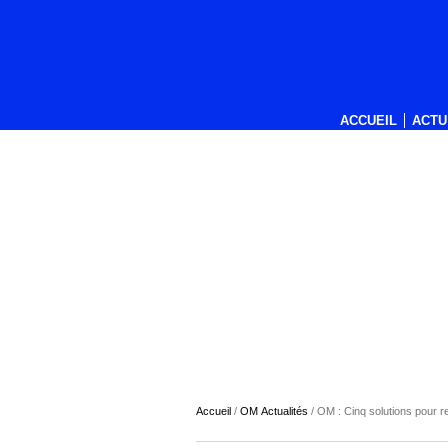
ACCUEIL
ACTU
Accueil
/
OM Actualités
/
OM : Cinq solutions pour r