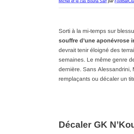
Michel et le cas Bouna Sarr
par
FootballCl
Sorti à la mi-temps sur bless
souffre d’une aponévrose i
devrait tenir éloigné des terr
semaines. Le même genre de b
dernière. Sans Alessandrini, 
remplaçants ou décaler un titu
Décaler GK N’Kou