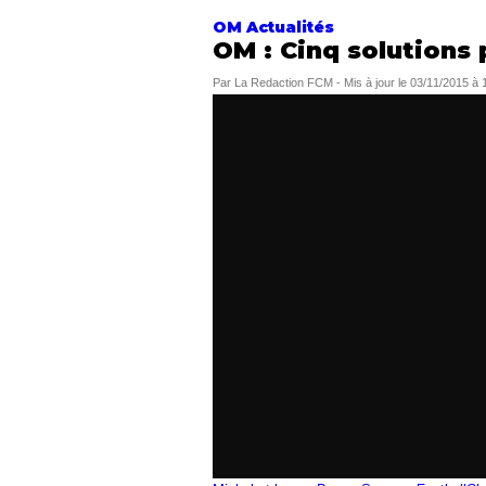
OM Actualités
OM : Cinq solutions
Par
La Redaction FCM
-
Mis à jour le
03/11/2015 à 