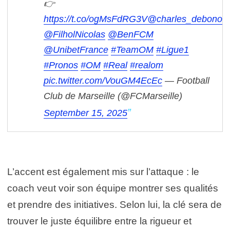
👉
https://t.co/ogMsFdRG3V
@charles_debono
@FilholNicolas
@BenFCM
@UnibetFrance
#TeamOM
#Ligue1
#Pronos
#OM
#Real
#realom
pic.twitter.com/VouGM4EcEc
— Football
Club de Marseille (@FCMarseille)
September 15, 2025
L’accent est également mis sur l’attaque : le
coach veut voir son équipe montrer ses qualités
et prendre des initiatives. Selon lui, la clé sera de
trouver le juste équilibre entre la rigueur et