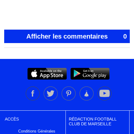
Afficher les commentaires
0
ACCÈS
RÉDACTION FOOTBALL
CLUB DE MARSEILLE
Conditions Générales