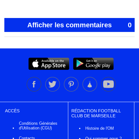
Afficher les commentaires
0
ACCÈS
RÉDACTION FOOTBALL
CLUB DE MARSEILLE
Conditions Générales
d'Utilisation (CGU)
Histoire de l'OM
Contacts
Qui sommes nous ?