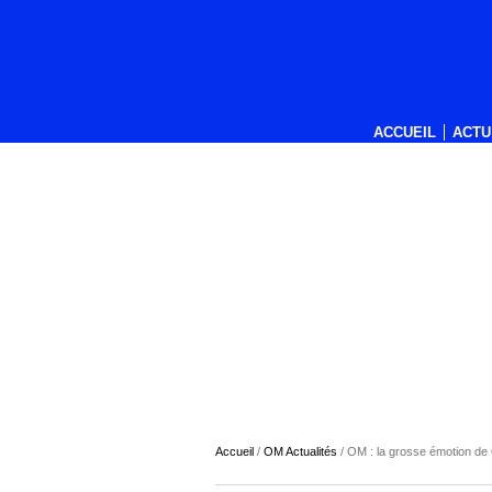
ACCUEIL
ACTU
Accueil
/
OM Actualités
/
OM : la grosse émotion de G