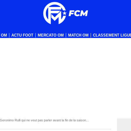
 OM
ACTU FOOT
MERCATO OM
MATCH OM
CLASSEMENT LIGUE
eronimo Rulli qui ne veut pas parler avant la fin de la saison…