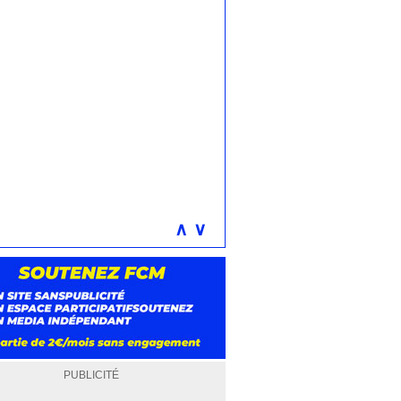
∧
∨
PUBLICITÉ