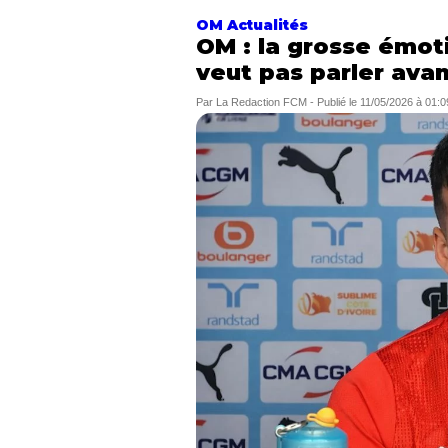
OM Actualités
OM : la grosse émot
veut pas parler avan
Par
La Redaction FCM
-
Publié le
11/05/2026 à 01:0