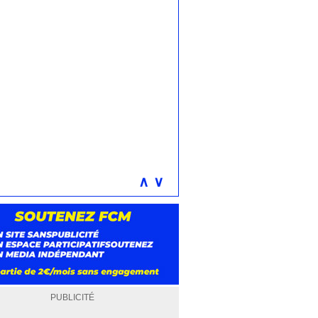
∧
∨
PUBLICITÉ