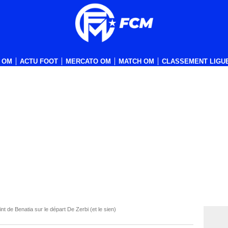
 OM
ACTU FOOT
MERCATO OM
MATCH OM
CLASSEMENT LIGUE
t de Benatia sur le départ De Zerbi (et le sien)