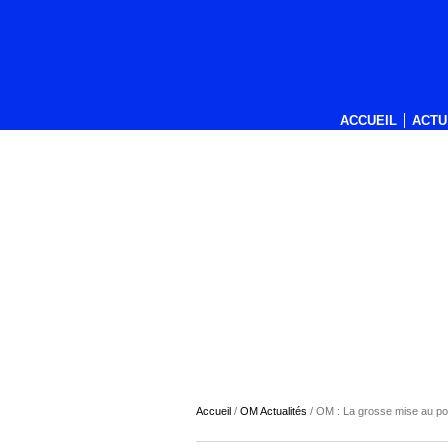
ACCUEIL
ACTU
Accueil
/
OM Actualités
/
OM : La grosse mise au poin