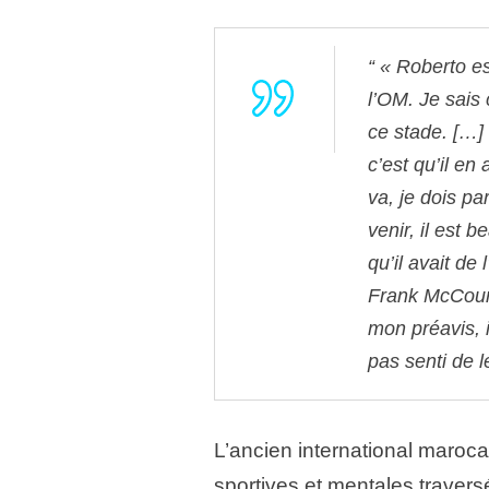
« Roberto est
l’OM. Je sais 
ce stade. […] 
c’est qu’il en
va, je dois par
venir, il est 
qu’il avait de 
Frank McCourt
mon préavis, 
pas senti de le
L’ancien international maroca
sportives et mentales travers