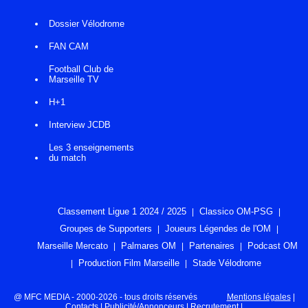
Dossier Vélodrome
FAN CAM
Football Club de
Marseille TV
H+1
Interview JCDB
Les 3 enseignements
du match
Classement Ligue 1 2024 / 2025
Classico OM-PSG
Groupes de Supporters
Joueurs Légendes de l'OM
Marseille Mercato
Palmares OM
Partenaires
Podcast OM
Production Film Marseille
Stade Vélodrome
@ MFC MEDIA - 2000-2026 - tous droits réservés
Mentions légales
|
Contacts
|
Publicité/Annonceurs
|
Recrutement
|