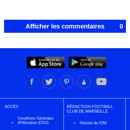
Afficher les commentaires
0
ACCÈS
RÉDACTION FOOTBALL
CLUB DE MARSEILLE
Conditions Générales
d'Utilisation (CGU)
Histoire de l'OM