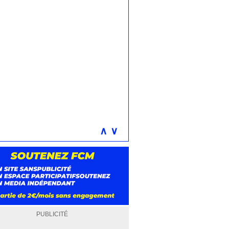
∧
∨
PUBLICITÉ