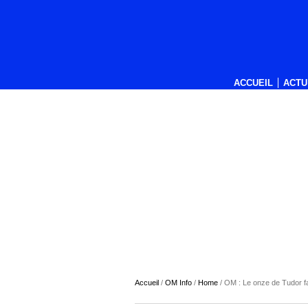
ACCUEIL
ACTU
Accueil
/
OM Info
/
Home
/
OM : Le onze de Tudor f