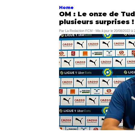
Home
OM : Le onze de Tud
plusieurs surprises !
Par
La Redaction FCM
-
Mis à jour le
20/08/2022 à 