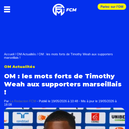
Pariez sur l'OM
Accueil
/
OM Actualités
/
OM : les mots forts de Timothy Weah aux supporters
marseillais !
OM Actualités
OM : les mots forts de Timothy
Weah aux supporters marseillais
!
Par
La Redaction FCM
-
Publié le
19/05/2026 à 10:48
- Mis à jour le
19/05/2026 à
18:08