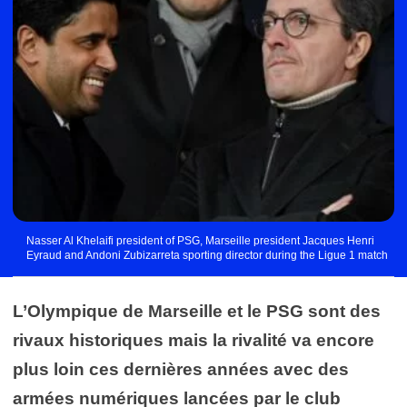
Nasser Al Khelaifi president of PSG, Marseille president Jacques Henri
Eyraud and Andoni Zubizarreta sporting director during the Ligue 1 match
between Paris Saint Germain and Marseille at Parc des Princes on March 17,
2019 in Paris, France. (Photo by Anthony Dibon/Icon Sport)
L’Olympique de Marseille et le PSG sont des
rivaux historiques mais la rivalité va encore
plus loin ces dernières années avec des
armées numériques lancées par le club