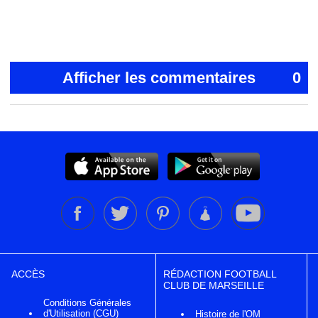
Afficher les commentaires
0
ACCÈS
RÉDACTION FOOTBALL
CLUB DE MARSEILLE
Conditions Générales
d'Utilisation (CGU)
Histoire de l'OM