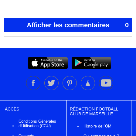
Afficher les commentaires
0
ACCÈS
RÉDACTION FOOTBALL
CLUB DE MARSEILLE
Conditions Générales
d'Utilisation (CGU)
Histoire de l'OM
Contacts