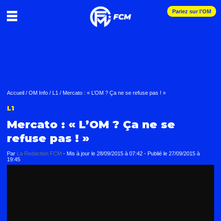
Pariez sur l'OM
Accueil
/
OM Info
/
L1
/
Mercato : « L’OM ? Ça ne se refuse pas ! »
L1
Mercato : « L’OM ? Ça ne se
refuse pas ! »
Par
La Redaction FCM
-
Mis à jour le
28/09/2015 à 07:42
-
Publié le
27/09/2015 à
19:45