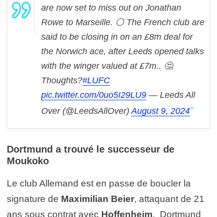
are now set to miss out on Jonathan
Rowe to Marseille.
⚪️ The French club are
said to be closing in on an £8m deal for
the Norwich ace, after Leeds opened talks
with the winger valued at £7m..
🤔
Thoughts?
#LUFC
pic.twitter.com/0uo5I29LU9
— Leeds All
Over (@LeedsAllOver)
August 9, 2024
Dortmund a trouvé le successeur de
Moukoko
Le club Allemand est en passe de boucler la
signature de
Maximilian Beier
, attaquant de 21
ans sous contrat avec
Hoffenheim
. Dortmund