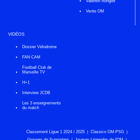
Valentin Rongier
Vente OM
VIDÉOS
Dossier Vélodrome
FAN CAM
Football Club de
Marseille TV
H+1
Interview JCDB
Les 3 enseignements
du match
Classement Ligue 1 2024 / 2025
Classico OM-PSG
Groupes de Supporters
Joueurs Légendes de l'OM