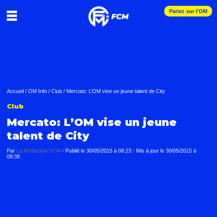
Pariez sur l'OM
Accueil
/
OM Info
/
Club
/
Mercato: L’OM vise un jeune talent de City
Club
Mercato: L’OM vise un jeune
talent de City
Par
La Redaction FCM
-
Publié le
30/05/2015 à 08:23
- Mis à jour le
30/05/2015 à
08:38